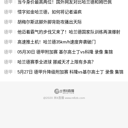
德甲
当今身价最高两位！国外网友对比哈兰德和姆巴佩
德甲
惜字如金哈兰德，如何将记者逼疯
德甲
胡梅尔斯这脚外脚背助攻骚出天际
德甲
他迈着霸气的步伐又来了！哈兰德国家队训练再演爆射
德甲
高速推土机！哈兰德35km/h速度奔袭破门
德甲
05月30日 德甲附加赛 基尔高士丁vs科隆 录像 集锦
德甲
哈兰德赛季全进球 挪威天才上限有多高？
德甲
5月27日 德甲升降级附加赛 科隆vs基尔高士丁 录像 集锦
@2020 米8直播 www.m8zb.com